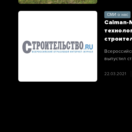
СМИ о нас
Caiman-
техноло
строите
Всероссийс
выпустил с
вибротрамб
22.03.2021