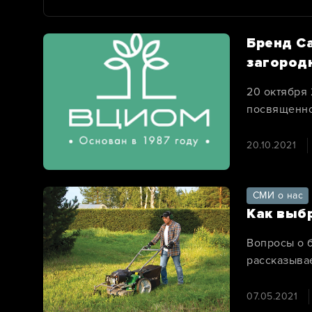
Бренд C
загород
20 октября
посвященно
садово-дачн
20.10.2021
СМИ о нас
Как выб
Вопросы о 
рассказыва
07.05.2021