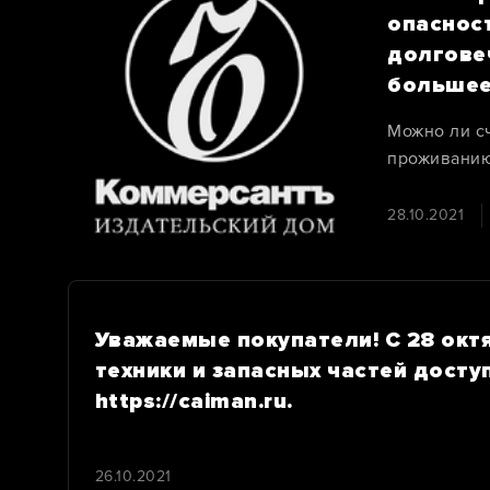
опаснос
долгове
большее
Можно ли с
проживанию
без чего не
качественн
28.10.2021
Желание ра
задачей в 
Уважаемые покупатели! С 28 октя
техники и запасных частей досту
https://caiman.ru.
26.10.2021