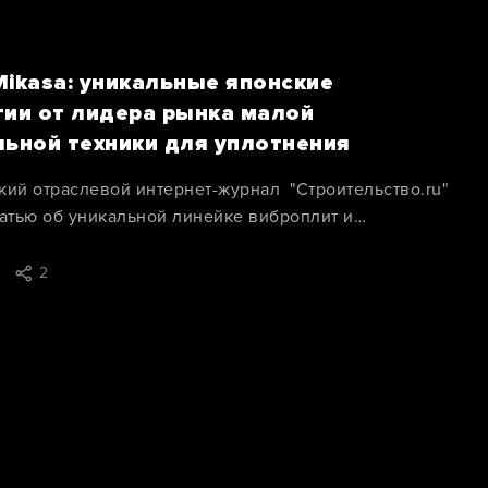
Mikasa: уникальные японские
гии от лидера рынка малой
льной техники для уплотнения
кий отраслевой интернет-журнал "Строительство.ru"
татью об уникальной линейке виброплит и
овок Caiman-Mikasa.
2