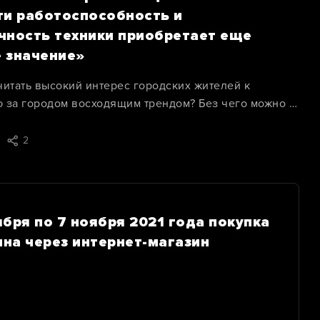
ти работоспособность и
чность техники приобретает еще
 значение»
читать высокий интерес городских жителей к
 за городом восходящим трендом? Без чего можно и
льзя обойтись на земле? Почему растут продажи
ой садовой техники?
2
зобраться в текущей ситуации стало основной
проведении специального исследования.
бря по 7 ноября 2021 года покупка
пна через интернет-магазин