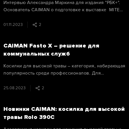
Интервью Александра Маркина для издания "РБК+".
Основатель CAIMAN о подготовке к выставке MITEX
2023, новинках в ассортименте и 20-летии бренда.
01.11.2023
2
CAIMAN Fasto X – решение для
коммунальных служб
Косилки для высокой травы – категория, набирающая
популярность среди профессионалов. Для
коммунальных и дорожных служб, которые
поддерживают аккуратный внешний вид дворов,
25.08.2023
2
обочин, скверов, это незаменимая техника.
Новинки CAIMAN: косилка для высокой
травы Rolo 390C