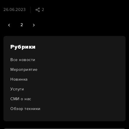
вопросы искали редакторы «Первого» и героиня
сюжета.
26.06.2023
2
2
Рубрики
Все новости
Мероприятие
Новинка
Услуги
СМИ о нас
Обзор техники