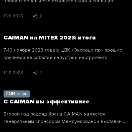
профессионального использования и составил
рейтинг их стойкости к ударным нагрузкам.
15.11.2023
2
CAIMAN на MITEX 2023: итоги
7-10 ноября 2023 года в ЦВК «Экспоцентр» прошло
крупнейшее событие индустрии инструмента –
выставка MITEX. Бренд профессиональной садовой
техники CAIMAN, как и год назад, выступил
14.11.2023
2
генеральным спонсором мероприятия.
СМИ о нас
C CAIMAN вы эффективнее
Второй год подряд бренд CAIMAN является
генеральным спонсором Международной выставки
инструмента MITEX 2023.