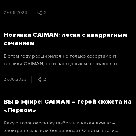
городской среды». В рамках этого мероприятия
бренд CAIMAN представил профессиональную
29.06.2023
2
садово-парковую технику, подходящую для
эксплуатации в сфере ЖКХ.
Новинки CAIMAN: леска с квадратным
сечением
В этом году расширился не только ассортимент
техники CAIMAN, но и расходных материалов: на
рынок вышла леска CAIMAN Titanium Power с
квадратным сечением.
27.06.2023
2
Вы в эфире: CAIMAN – герой сюжета на
«Первом»
Какую газонокосилку выбрать и какая лучше –
электрическая или бензиновая? Ответы на эти