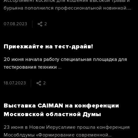
Ассортимент косилок для кошения высокой травы и
бурьяна пополнился профессиональной новинкой.
CAIMAN Rolo 390C - мощная машина для кошения
07.08.2023
2
высокой травы и расчистки территории – создана для
профессионалов: коммунальных и дорожных служб,
Приезжайте на тест-драйв!
ЖКХ, фермеров и т. д.
20 июня начала работу специальная площадка для
тестирования техники
Любой человек может приехать во флагманский
18.07.2023
2
салон CAIMAN без предварительной записи и
опробовать садовую технику в деле.
Выставка CAIMAN на конференции
Московской областной Думы
23 июня в Новом Иерусалиме прошла конференция
Мособлдумы «Формирование современной