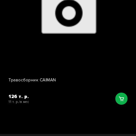
Травосборник CAIMAN
126 т. р.
11 т. р./в мес