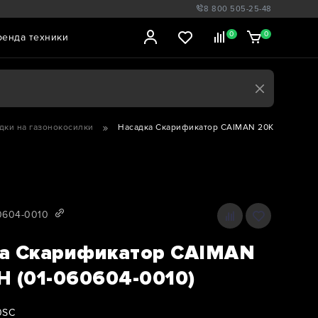
8 800 505-25-48
0
0
ренда техники
дки на газонокосилки
Насадка Скарификатор CAIMAN 20K/20H (01-0
0604-0010
а Скарификатор CAIMAN
H (01-060604-0010)
0SC