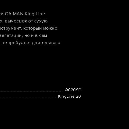
ки CAIMAN King Line
х, вычесывают сухую
нструмент, который можно
егетации, но и в сам
ы не требуется длительного
QC20SC
KingLine 20