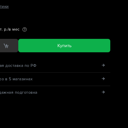
тики
т. р./в мес
Купить
ая доставка по РФ
з в 5 магазинах
дажная подготовка