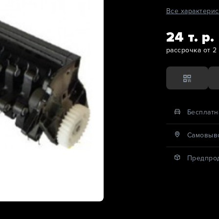
Все характерис
24 т. р.
рассрочка от 2 
Бесплатн
Cамовыво
Предпро