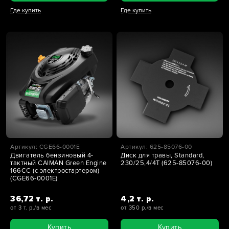
Где купить
Где купить
Артикул: CGE66-0001E
Артикул: 625-85076-00
Двигатель бензиновый 4-
Диск для травы, Standard,
тактный CAIMAN Green Engine
230/25,4/4T (625-85076-00)
166CC (с электростартером)
(CGE66-0001E)
36,72 т. р.
4,2 т. р.
от 3 т. р./в мес
от 350 р./в мес
Купить
Купить