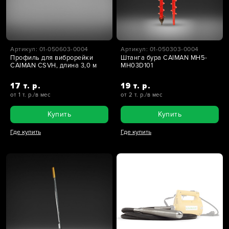
Артикул: 01-050603-0004
Артикул: 01-050303-0004
Профиль для виброрейки
Штанга бура CAIMAN MH5-
CAIMAN CSVH, длина 3,0 м
MH03D101
17 т. р.
19 т. р.
от 1 т. р./в мес
от 2 т. р./в мес
Купить
Купить
Где купить
Где купить