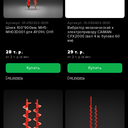
Артикул: 01-050303-0001
Артикул: 01-050403-0010
Шнек 100*900мм, MH5-
Вибратор механический к
MH03D001 для AY01H, OH1
электроприводу CAIMAN
CFX2000 (вал 4 м, булава 60
мм)
28 т. р.
29 т. р.
от 2 т. р./в мес
от 2 т. р./в мес
Купить
Купить
Где купить
Где купить