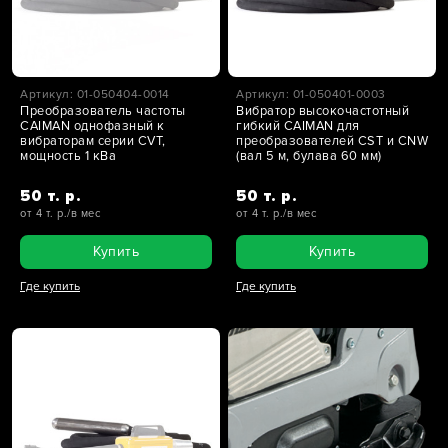
Артикул: 01-050404-0014
Артикул: 01-050401-0003
Преобразователь частоты
Вибратор высокочастотный
CAIMAN однофазный к
гибкий CAIMAN для
вибраторам серии CVT,
преобразователей CST и CNW
мощность 1 кВа
(вал 5 м, булава 60 мм)
50 т. р.
50 т. р.
от 4 т. р./в мес
от 4 т. р./в мес
Купить
Купить
Где купить
Где купить