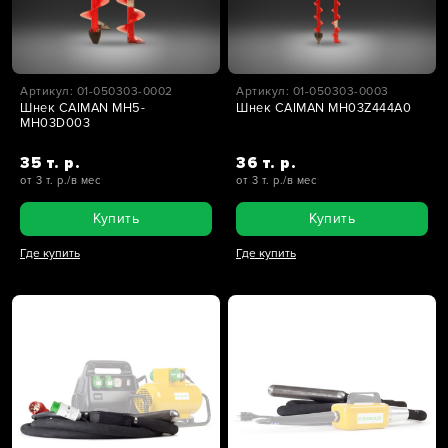
Артикул: 01-050303-0002
Артикул: 01-050303-0003
Шнек CAIMAN MH5-
Шнек CAIMAN MH03Z444A0
MH03D003
35 т. р.
36 т. р.
от 3 т. р./в мес
от 3 т. р./в мес
Купить
Купить
Где купить
Где купить