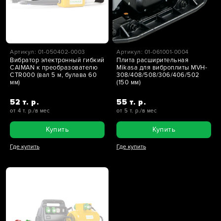
Артикул: 01-050402-0003
Артикул: 01-061001-0004
Вибратор электронный гибкий
Плита расширительная
CAIMAN к преобразователю
Mikasa для виброплиты MVH-
CTR000 (вал 5 м, булава 60
308/408/508/306/406/502
мм)
(150 мм)
52 т. р.
55 т. р.
от 4 т. р./в мес
от 5 т. р./в мес
Купить
Купить
Где купить
Где купить