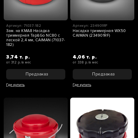
Артикул: 71037-182
Артикул: 234901RF
Зам. на KMA8 Насадка
Насадка триммерная WX50
триммерная Tap&Go NC80 с
CAIMAN (234901RF)
леской 2,4 мм, CAIMAN (71037-
182)
3,74 т. р.
4,06 т. р.
от 312 р./в мес
от 338 р./в мес
Предзаказ
Предзаказ
Где купить
Где купить