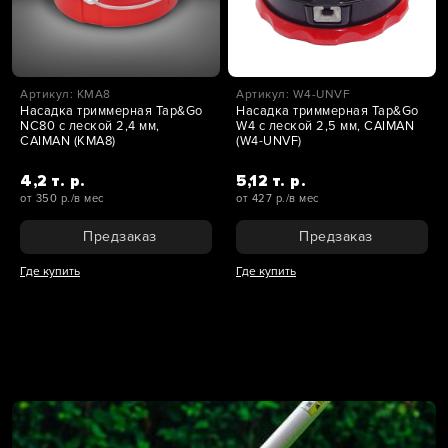
Артикул: KMA8
Артикул: W4-UNVF
Насадка триммерная Tap&Go
Насадка триммерная Tap&Go
NC80 с леской 2,4 мм,
W4 с леской 2,5 мм, CAIMAN
CAIMAN (KMA8)
(W4-UNVF)
4,2 т. р.
5,12 т. р.
от 350 р./в мес
от 427 р./в мес
Предзаказ
Предзаказ
Где купить
Где купить