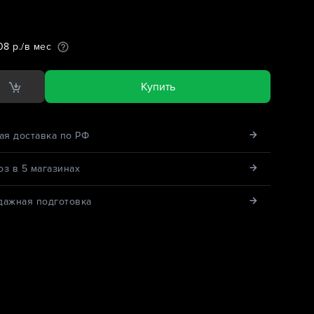
08 р./в мес
Купить
ая доставка по РФ
з в 5 магазинах
дажная подготовка