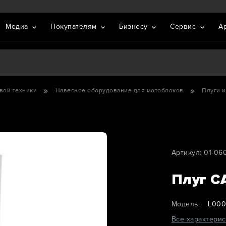
Медиа
Покупателям
Бизнесу
Сервис
А
вой техники
Навесное оборудование для мотоблоков
Плуги и
Артикул: 01-0
Плуг C
Модель:
L000
Все характерис