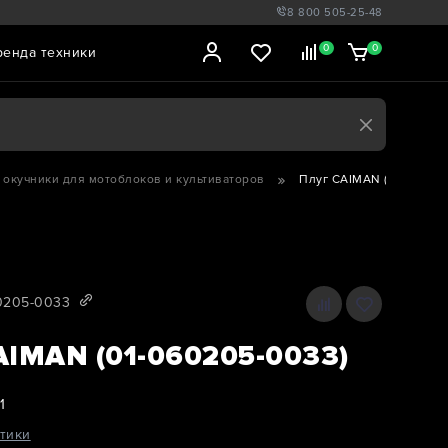
8 800 505-25-48
0
0
ренда техники
 окучники для мотоблоков и культиваторов
Плуг CAIMAN (01-060205
60205-0033
AIMAN (01-060205-0033)
1
тики