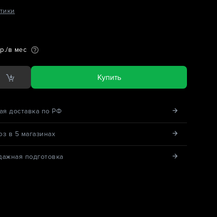
тики
р./в мес
Купить
ая доставка по РФ
з в 5 магазинах
дажная подготовка