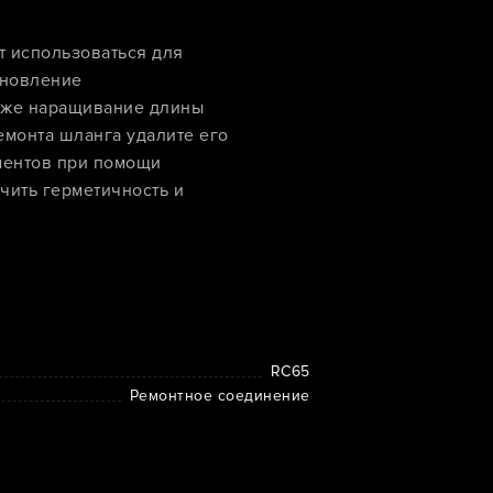
т использоваться для
ановление
акже наращивание длины
емонта шланга удалите его
ментов при помощи
чить герметичность и
RC65
Ремонтное соединение