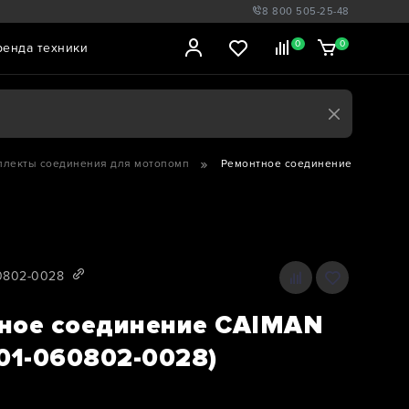
8 800 505-25-48
0
0
ренда техники
плекты соединения для мотопомп
Ремонтное соединение CAIMAN 63
60802-0028
ное соединение CAIMAN
(01-060802-0028)
5