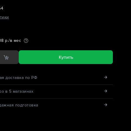
54
тики
08 р./в мес
Купить
ая доставка по РФ
з в 5 магазинах
дажная подготовка