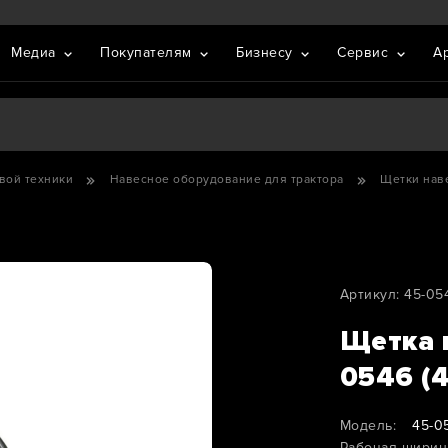
Медиа
Покупателям
Бизнесу
Сервис
А
вой техники
Навесное оборудование для трактора
Щетки нав
Артикул: 45-05
Щетка 
0546 (
Модель:
45-0
Рабочая ширин