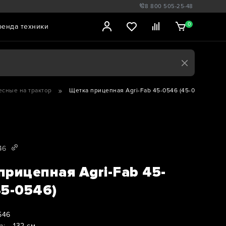
8 800 505-25-48
0
ренда техники
есные на трактор
Щетка прицепная Agri-Fab 45-0546 (45-0546)
46
прицепная Agri-Fab 45-
45-0546)
546
а:
132 см