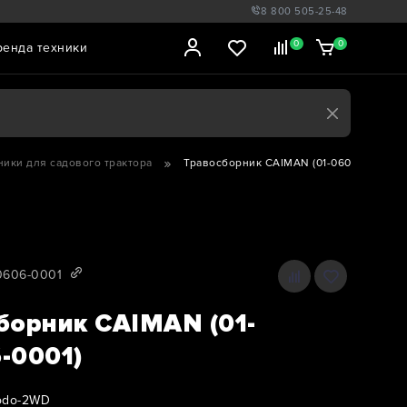
8 800 505-25-48
0
0
ренда техники
ики для садового трактора
Травосборник CAIMAN (01-060606-0001)
0606-0001
борник CAIMAN (01-
-0001)
odo-2WD