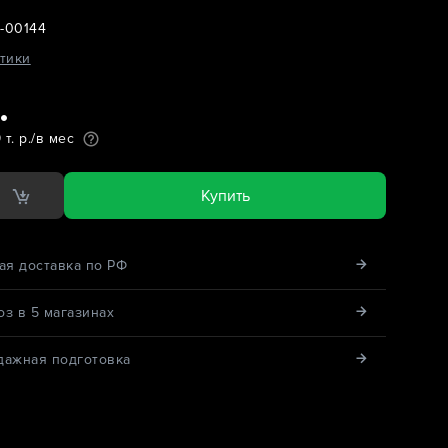
-00144
тики
.
т. р./в мес
Купить
ая доставка по РФ
з в 5 магазинах
дажная подготовка