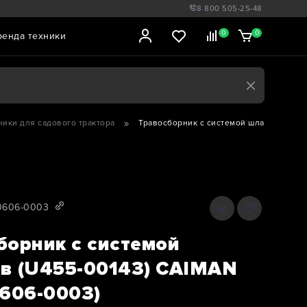
8 800 505-25-48
0
0
ренда техники
ики для садового трактора
Травосборник с системой шлангов (U455
60606-0003
борник с системой
в (U455-00143) CAIMAN
0606-0003)