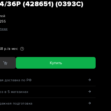
4/36Р (428651) (0393C)
тей
255
тики
58 р./в мес
Купить
ая доставка по РФ
з в 5 магазинах
дажная подготовка