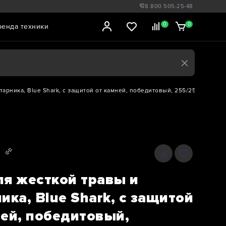
8 800 505-25-48
0
0
ренда техники
арника, Blue Shark, с защитой от камней, победитовый, 255/25,4/36Р (42
C
ля жесткой травы и
ика, Blue Shark, с защитой
ней, победитовый,