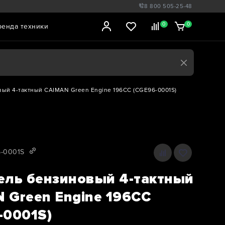
8 800 505-25-48
0
0
ренда техники
ый 4-тактный CAIMAN Green Engine 196CC (CGE96-0001S)
6-0001S
ель бензиновый 4-тактный
 Green Engine 196CC
-0001S)