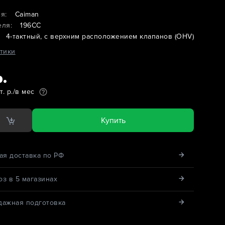
я:
Caiman
еля:
196CC
4-тактный, с верхним расположением клапанов (OHV)
тики
р.
т. р./в мес
Купить
ая доставка по РФ
з в 5 магазинах
дажная подготовка