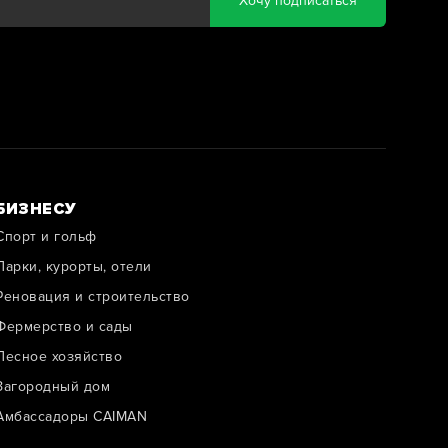
Хочу подписаться
БИЗНЕСУ
Спорт и гольф
Парки, курорты, отели
Реновация и строительство
Фермерство и сады
Лесное хозяйство
Загородный дом
Амбассадоры CAIMAN