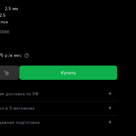
2,5 мм
2.5
глое
тики
5 р./в мес
Купить
ая доставка по РФ
з в 5 магазинах
дажная подготовка