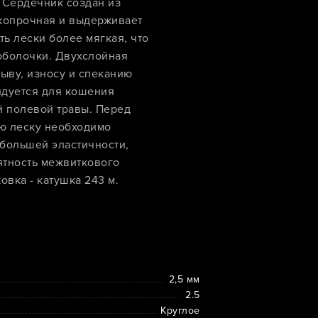
. Сердечник создан из
копрочная и выдерживает
ть лески более мягкая, что
оболочки. Двухслойная
рыву, износу и спеканию
ндуется для кошения
й полевой травы. Перед
ю леску необходимо
 большей эластичности,
оятность межвиткового
овка - катушка 243 м.
2,5 мм
2.5
Круглое