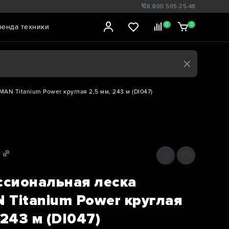
8 800 505-25-48
0
0
ренда техники
N Titanium Power круглая 2,5 мм, 243 м (DI047)
сиональная леска
 Titanium Power круглая
 243 м (DI047)