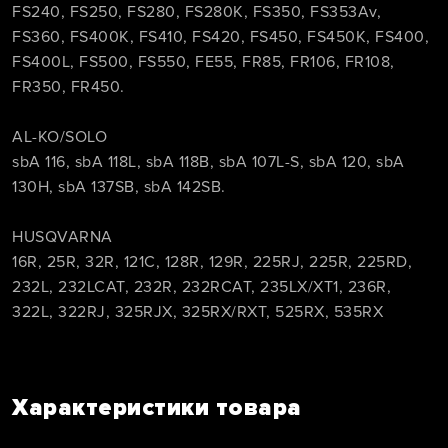
FS240, FS250, FS280, FS280K, FS350, FS353Av,
FS360, FS400K, FS410, FS420, FS450, FS450K, FS400,
FS400L, FS500, FS550, FE55, FR85, FR106, FR108,
FR350, FR450.
AL-KO/SOLO
sbA 116, sbA 118L, sbA 118B, sbA 107L-S, sbA 120, sbA
130H, sbA 137SB, sbA 142SB.
HUSQVARNA
16R, 25R, 32R, 121C, 128R, 129R, 225RJ, 225R, 225RD,
232L, 232LCAT, 232R, 232RCAT, 235LX/XT1, 236R,
322L, 322RJ, 325RJX, 325RX/RXТ, 525RX, 535RX
Характеристики товара