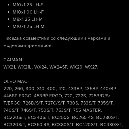
M10х1,25 LH-F
M10х1,00 LH-F
M8х1,25 LH-M
M10х1,25 LH-M
Насадка совместима со следующими марками и
моделями триммеров:
CAIMAN
WX21, WX21L, WX24, WX24SP, WX26, WX27.
OLEO MAC
220, 260, 300, 310, 400, 410, 433ВР, 435BР, 440/ВР,
446ВР ERGO, 453ВР ERGO, 720, 722S, 725B/D/S/
Т/ERGO, 726D/S/Т, 727C/S/T, 730S, 733S/Т, 735S/Т,
740S/Т, 746S/Т, 750S/T, 753S/Т, 755 МАSТЕR,
ВС220S/T, BC240S/T, BC250S, BC260 4S, ВС280S/Т,
ВС320S/T, BC360 4S, ВC380S/Т, BC420S/T, BC430S/T,