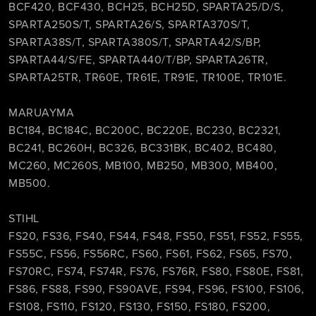
BCF420, BCF430, BCH25, BCH25D, SPARTA25/D/S,
SPARТA250S/T, SPARTA26/S, SPARTA370S/T,
SPARТA38S/Т, SPARТA380S/T, SPARТA42/S/BP,
SPARTA44/S/FE, SPARTA440/T/BP, SPARTA26TR,
SPARTA25TR, TR60E, TR61E, TR91E, TR100E, TR101E.
MARUAYMA
BC184, BC184C, ВC200C, BC220E, ВС230, BC2321,
ВС241, BС260Н, ВС326, BC331BК, BC402, BC480,
МС260, MC260S, MB100, MB250, МB300, МB400,
МВ500.
STIHL
FS20, FS36, FS40, FS44, FS48, FS50, FS51, FS52, FS55,
FS55C, FS56, FS56RC, FS60, FS61, FS62, FS65, FS70,
FS70RC, FS74, FS74R, FS76, FS76R, FS80, FS80E, FS81,
FS86, FS88, FS90, FS90AVE, FS94, FS96, FS100, FS106,
FS108, FS110, FS120, FS130, FS150, FS180, FS200,