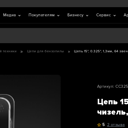
Медиа
Покупателям
Бизнесу
Сервис
А
й техники
Цепи для бензопилы
Цепь 15", 0.325", 1,3мм, 64 зв
Артикул: CC32
Цепь 15
чизель
5
2 отзыва