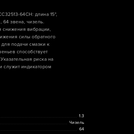
32513-64CH: длина 15",
, 64 звена, чизель.
я снижения вибрации,
ижения силы обратного
 для подачи смазки к
веньев способствует
Указательная риска на
и служит индикатором
1.3
Чизель
64