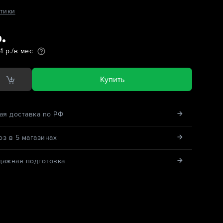
тики
р.
1 р./в мес
Купить
ая доставка по РФ
з в 5 магазинах
дажная подготовка