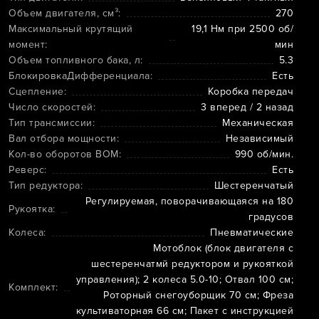
Объем двигателя, см³:
270
Максимальный крутящий
19,1 Нм при 2500 об/
момент:
мин
Объем топливного бака, л:
5.3
БлокировкаДифференциала:
Есть
Сцепление:
Коробка передач
Число скоростей:
3 вперед / 2 назад
Тип трансмиссии:
Механическая
Вал отбора мощности:
Независимый
Кол-во оборотов ВОМ:
990 об/мин.
Реверс:
Есть
Тип редуктора:
Шестеренчатый
Регулируемая, поворачивающаяся на 180
Рукоятка:
градусов
Колеса:
Пневматические
Мотоблок (блок двигателя с
шестеренчатмй редуктором и рукояткой
управления); 2 колеса 5.0-10; Отвал 100 см;
Комплект:
Роторный снегоуборщик 70 см; Фреза
культиваторная 66 см; Пакет с инструкцией