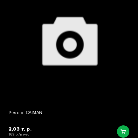
Ремень CAIMAN
2,03 т. р.
169 р./в мес