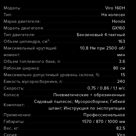
Модель:
Viro 160H
Тип:
На колесах
Марка двигателя:
Honda
Модель двигателя:
GX160
Тип двигателя:
Бензиновый 4-тактный
Объем цилиндра, см³:
163
Максимальный крутящий
10,8 Нм при 2500 об/
момент:
мин
Объем топливного бака, л:
3.6
Рабочая ширина:
80 см
Максимально допустимый уровень склона, %:
15
Емкость мусоросборника, л:
240
Скорость:
0,75 / 0,86 / 1,1 м/с
Колеса:
Пневматические + обрезиненные
Садовый пылесос; Мусоросборник; Гибкий
Комплект:
шланг; Инструкция по эксплуатации
Применение:
Профессиональное
Габариты:
1570 / 870 / 1000 мм
Вес, кг:
82.5
Серия:
Viro