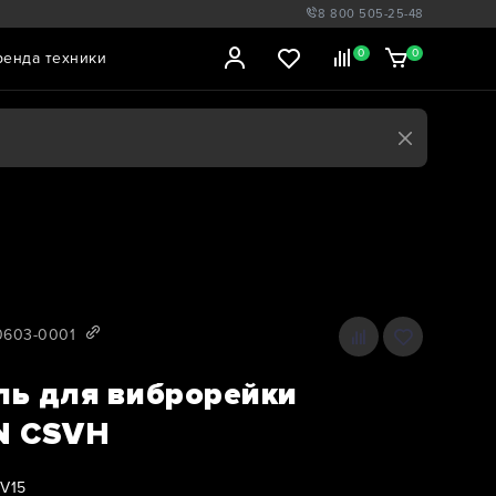
8 800 505-25-48
0
0
ренда техники
0603-0001
ь для виброрейки
N CSVH
V15