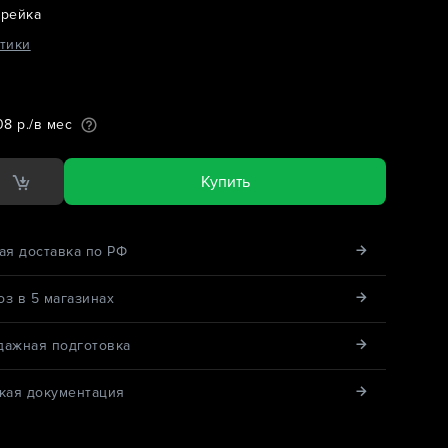
 рейка
тики
08 р./в мес
Купить
ая доставка по РФ
з в 5 магазинах
дажная подготовка
кая документация