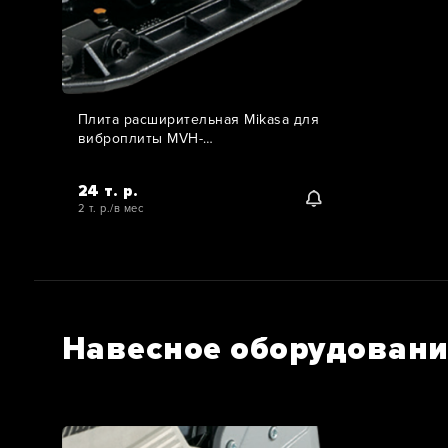
Плита расширительная Mikasa для
виброплиты MVH-
308/408/508/306/406/502 (75 мм)
24 т. р.
2 т. р./в мес
Навесное оборудовани