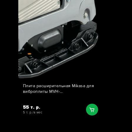
Плита расширительная Mikasa для
виброплиты MVH-
308/408/508/306/406/502 (150 мм)
55 т. р.
5 т. р./в мес