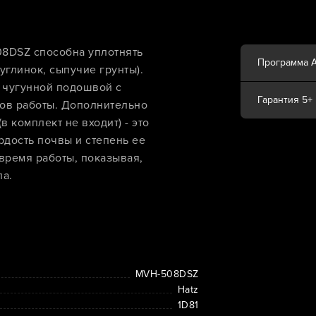
8DSZ способна уплотнять
Программа 
углинок, сыпучие грунты).
 чугунной подошвой с
Гарантия 5+
сов работы. Дополнительно
в комплект не входит) - это
рдость почвы и степень ее
 время работы, показывая,
ла.
MVH-508DSZ
Hatz
1D81