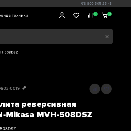
8 800 505-25-48
0
0
ренда техники
VH-508DSZ
0803-0019
лита реверсивная
-Mikasa MVH-508DSZ
-508DSZ