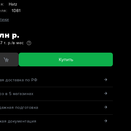
я:
Hatz
еля:
1D81
тики
лн р.
7 т. р./в мес
Купить
ая доставка по РФ
з в 5 магазинах
дажная подготовка
кая документация