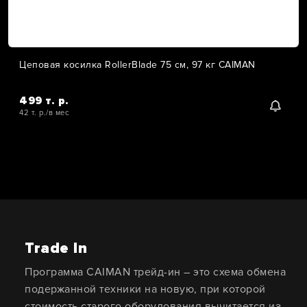
Цеповая косилка RollerBlade 75 см, 97 кг CAIMAN
499 т. р.
42 т. р./в мес
Trade In
Программа CAIMAN трейд-ин – это схема обмена
подержанной техники на новую, при которой
стоимость старого оборудования вычитается из