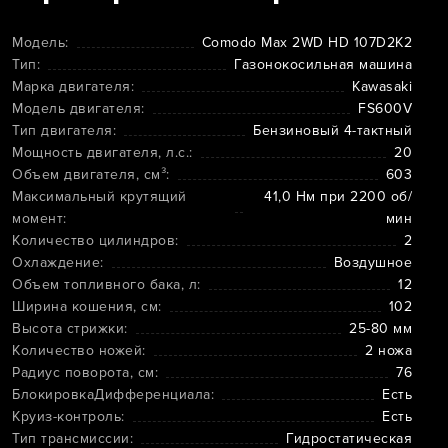
Модель:
Comodo Max 2WD HD 107D2K2
Тип:
Газонокосильная машина
Марка двигателя:
Kawasaki
Модель двигателя:
FS600V
Тип двигателя:
Бензиновый 4-тактный
Мощность двигателя, л.с.:
20
Объем двигателя, см³:
603
Максимальный крутящий
41,0 Нм при 2200 об/
момент:
мин
Количество цилиндров:
2
Охлаждение:
Воздушное
Объем топливного бака, л:
12
Ширина кошения, см:
102
Высота стрижки:
25-80 мм
Количество ножей:
2 ножа
Радиус поворота, см:
76
БлокировкаДифференциала:
Есть
Круиз-контроль:
Есть
Тип трансмиссии:
Гидростатическая