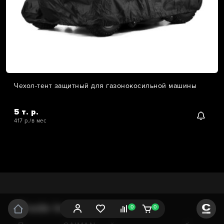
Чехол-тент защитный для газонокосильной машины
5 т. р.
417 р./в мес
Trade In
0
0