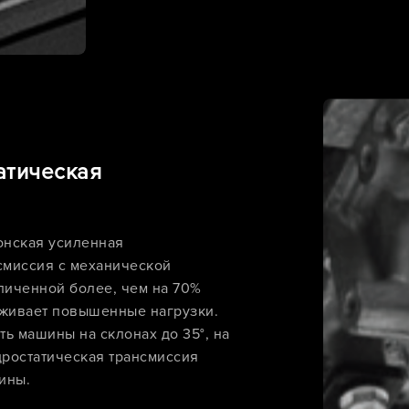
атическая
онская усиленная
смиссия с механической
личенной более, чем на 70%
живает повышенные нагрузки.
ь машины на склонах до 35°, на
дростатическая трансмиссия
ины.