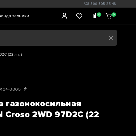
8 800 505-25-48
0
0
ренда техники
C (22 л.с.)
0104-0005
 газонокосильная
 Croso 2WD 97D2C (22