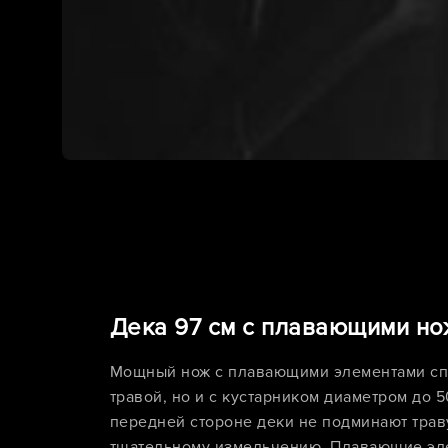
Дека 97 см с плавающими н
Мощный нож с плавающими элементами спр
травой, но и с кустарником диаметром до 
передней стороне деки не подминают траву
тщательному измельчению. Плавающие эл