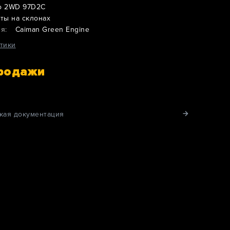
o 2WD 97D2C
ты на склонах
я:
Caiman Green Engine
тики
продажи
кая документация