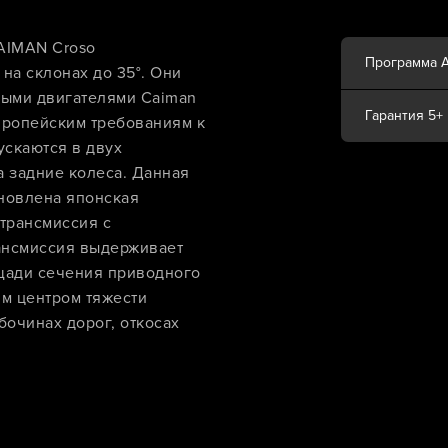
AIMAN Croso
Программа 
на склонах до 35°. Они
ыми двигателями Caiman
Гарантия 5+
вропейским требованиям к
скаются в двух
 задние колеса. Данная
ановлена японская
трансмиссия с
ансмиссия выдерживает
щади сечения приводного
им центром тяжести
бочинах дорог, откосах