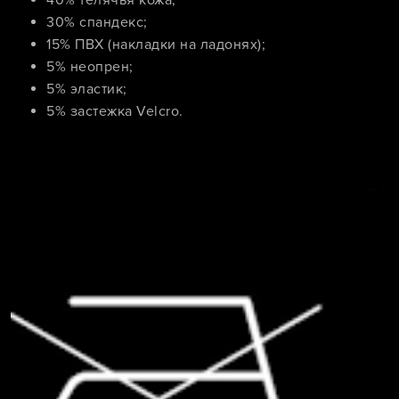
40% телячья кожа;
30% спандекс;
15% ПВХ (накладки на ладонях);
5% неопрен;
5% эластик;
5% застежка Velcro.