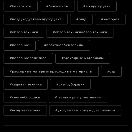
#бензокосы
#бензопилы
#воздуходувка
#воздуходувкавоздуходувка
#гайд
#кусторез
#обзор техники
#обзор техникиобзор техники
#полезное
#полезноебензопилы
#полезноеполезное
#расходные материалы
#расходные материалырасходные материалы
#сад
#садовая техника
#снегоуборщик
#снегоуборщики
#техника для уплотнения
#уход за газоном
#уход за газономуход за газоном