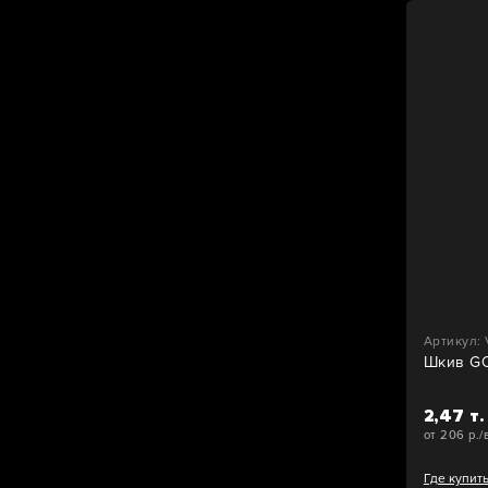
Артикул:
Шкив G
2,47 т.
от 206 р./
Где купит