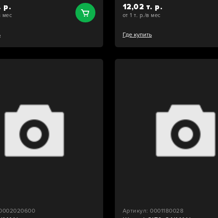
. р.
12,02 т. р.
в мес
от 1 т. р./в мес
ь
Где купить
 0002020600
Артикул: 0001180028