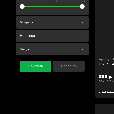
Модель
Новинка
Вес, кг
Артикул:
Шкив C
850 р.
от 71 р./в 
Где купит