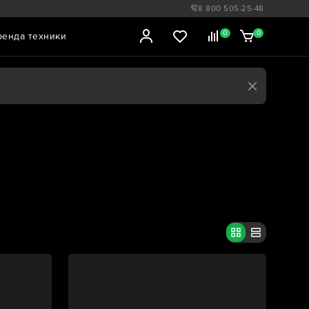
8 800 505-25-48
0
0
ренда техники