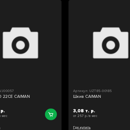
 VJ00057
Артикул: UZT85-00185
O 22CE CAIMAN
Шкив CAIMAN
 р.
3,08 т. р.
в мес
от 257 р./в мес
ь
Где купить