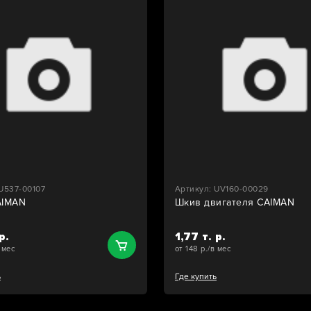
U537-00107
Артикул: UV160-00029
AIMAN
Шкив двигателя CAIMAN
р.
1,77 т. р.
в мес
от 148 р./в мес
ь
Где купить