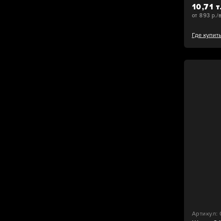
10,71 т
от 893 р./
Где купит
Артикул: