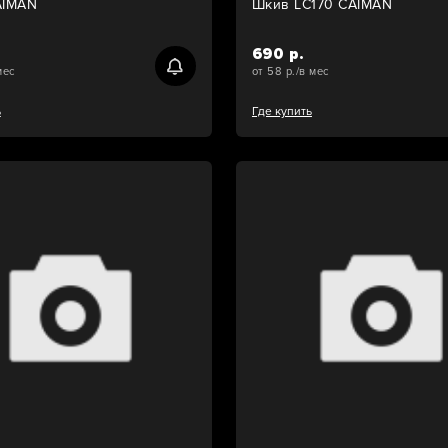
AIMAN
Шкив LC170 CAIMAN
690 р.
мес
от 58 р./в мес
ь
Где купить