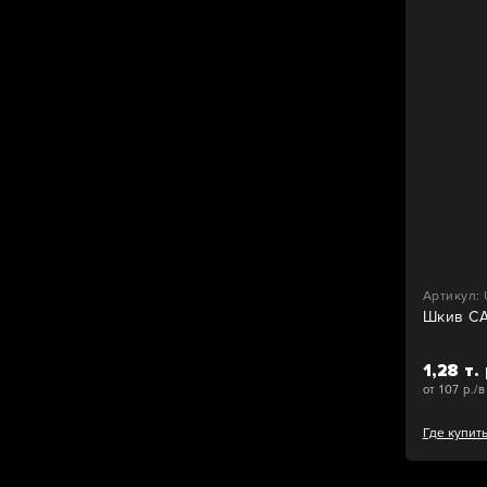
Артикул: 
Шкив C
1,28 т. 
от 107 р./
Где купит