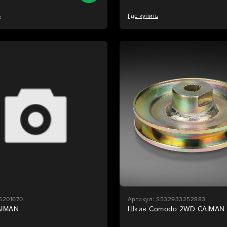
ь
Где купить
6201670
Артикул: S532933252883
AIMAN
Шкив Comodo 2WD CAIMAN