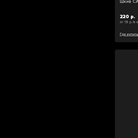
Шкив C
220 р.
от 18 р./в 
Где купит