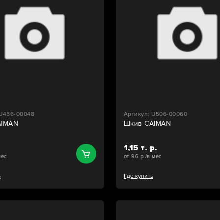
 U456-00048
Артикул: U506-00060
AIMAN
Шкив CAIMAN
1,15 т. р.
мес
от 96 р./в мес
ь
Где купить