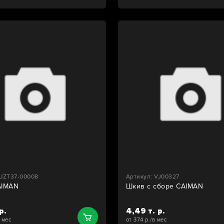
 UZT37-00008
Артикул: VJ00327
AIMAN
Шкив с сборе CAIMAN
р.
4,49 т. р.
в мес
от 374 р./в мес