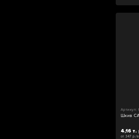
Артикул:
Шкив C
4,16 т. 
от 347 р./