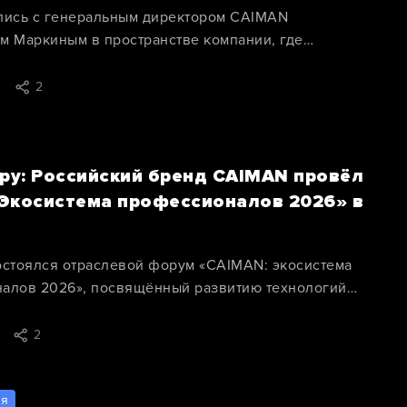
лись с генеральным директором CAIMAN
м Маркиным в пространстве компании, где
на профессиональная техника
2
.ру: Российский бренд CAIMAN провёл
Экосистема профессионалов 2026» в
остоялся отраслевой форум «CAIMAN: экосистема
алов 2026», посвящённый развитию технологий
ального ухода за зелёными территориями,
 парками и спортивной инфраструктурой.
2
ия