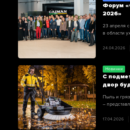
Форум «
2026»
23 апреля 
в области 
территория
24.04.2026
Новинки
С подме
двор бу
Пыль и гряз
– представ
17.04.2026