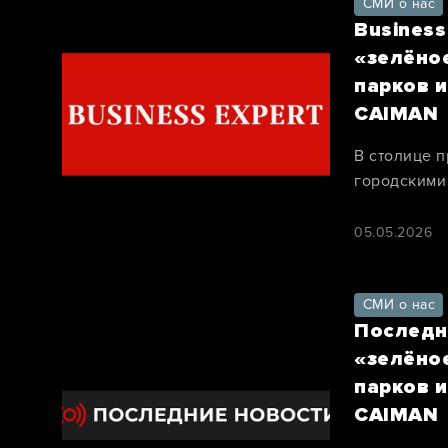
СМИ о нас
Business
«зелёно
парков 
CAIMAN
В столице 
городскими
секретами м
05.05.2026
СМИ о нас
Последн
«зелёно
парков 
CAIMAN