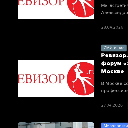
Мы встрети
Александро
представле
28.04.2026
СМИ о нас
Ревизор
форум «
Москве
В Москве с
профессион
профессион
городскими
27.04.2026
Мероприят