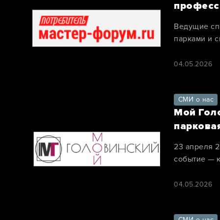
професс
Ведущие сп
парками и 
флагманско
04.05.2026
СМИ о нас
Мой Гол
паркова
23 апреля 
событие — 
техника: по
04.05.2026
СМИ о нас