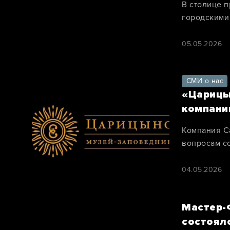
В столице 
городскими
секретами м
05.05.2026
СМИ о нас
«Царицы
компани
Компания Ca
вопросам с
провела 23
парков, сп
04.05.2026
профессион
Мастер-
состоял