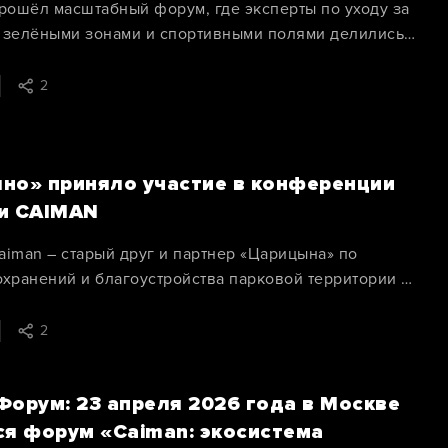
прошёл масштабный форум, где эксперты по уходу за
 зелёными зонами и спортивными полями делились
астерства.
2
но» приняло участие в конференции
и CAIMAN
iman – старый друг и партнер «Царицына» по
охранений и благоустройства парковой территории –
 апреля конференцию для ландшафтных компаний,
ортивных и гольф-полей «Экосистема
2
алов 2026».
Форум: 23 апреля 2026 года в Москве
ся форум «Caiman: экосистема