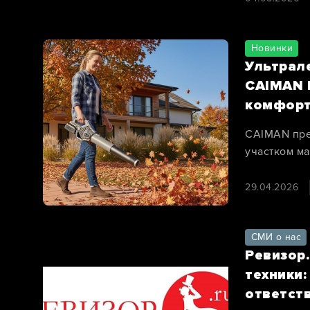
Новинки
Ультрал
CAIMAN E
комфор
CAIMAN пре
участком м
29.04.2026
СМИ о нас
Ревизор.
техники
ответст