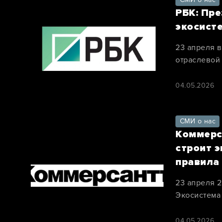
РБК: Пр
экосист
23 апреля 
отраслевой
2026».
04.05.2026
СМИ о нас
Коммерс
строит э
правила
23 апреля 
Экосистема
04.05.2026