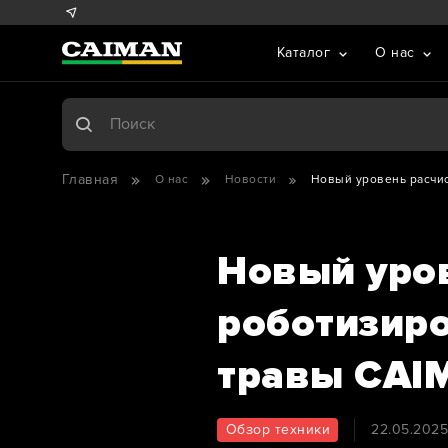
Каталог
О нас
Главная
О нас
Новости
Новый уровень расчис
Новый уров
роботизиро
травы CAI
Обзор техники
22.05.202