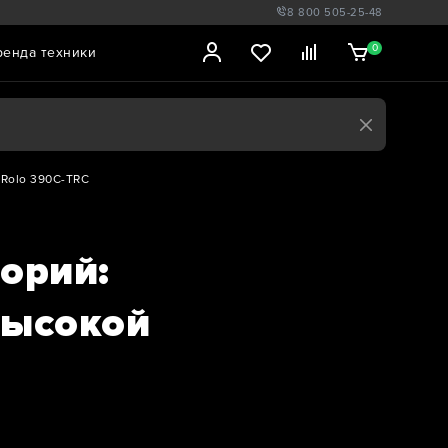
8 800 505-25-48
0
ренда техники
 Rolo 390C-TRC
орий:
высокой