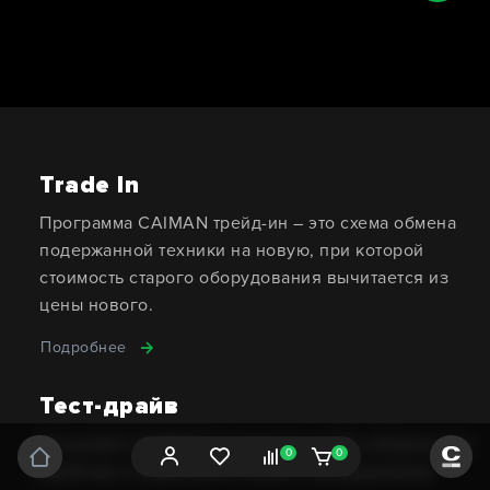
Trade In
Программа CAIMAN трейд-ин – это схема обмена
подержанной техники на новую, при которой
стоимость старого оборудования вычитается из
цены нового.
Подробнее
Тест-драйв
Испытайте CAIMAN до покупки, чтобы убедиться в
0
0
удобстве и надежности нашего оборудования