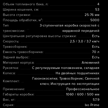
Объем топливного бака, л:
4
Ширина кошения, см:
53
Высота стрижки:
25-76 мм
Площадь обработки, м²:
5000
Тип
3-ступенчатая коробка скоростей с
трансмиссии:
карданной передачей
Центральная регулировка высоты стрижки:
Есть
Скорость:
2,5 / 3,0 / 3,7 км/ч
Травосборник:
Есть
Емкость травосборника:
70 л
Задний выброс:
Есть
Материал корпуса:
Алюминий
Рукоятка:
С регулируемым положением, складная
Колеса:
На двойных подшипниках
Газонокосилка; Травосборник; Свечной
Комплект:
ключ; Инструкция по эксплуатации
Применение:
Профессиональное
Габариты коробки:
1060 / 600 / 500 мм
Вес, кг:
57.9
Серия:
Ixo Prime