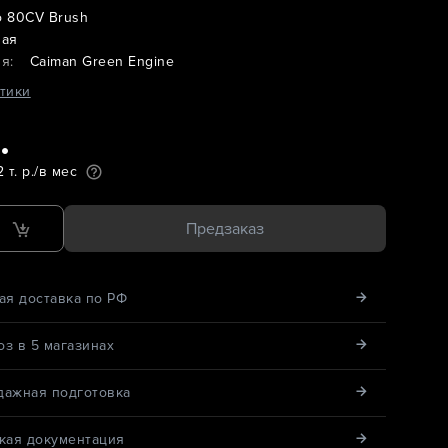
o 80CV Brush
ная
я:
Caiman Green Engine
тики
.
 т. р./в мес
Предзаказ
ая доставка по РФ
з в 5 магазинах
дажная подготовка
кая документация