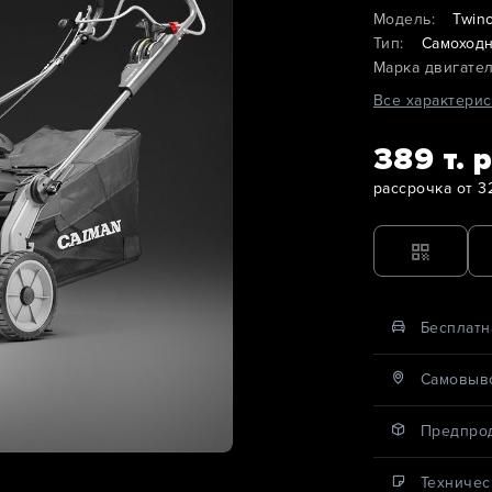
Модель:
Twin
Тип:
Самоход
Марка двигател
Все характерис
389 т. р
рассрочка от 32
Бесплатн
Cамовыво
Предпро
Техничес