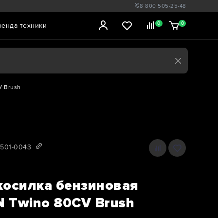
8 800 505-25-48
0
0
ренда техники
V Brush
0501-0043
косилка бензиновая
 Twino 80CV Brush