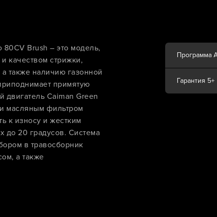
80CV Brush – это модель,
Программа 
и качеством стрижки,
, а также наличию газонной
Гарантия 5+
приподнимает примятую
й двигатель Caiman Green
 и масляным фильтром
ь к износу и жестким
х до 20 градусов. Система
сбором в травосборник
ом, а также