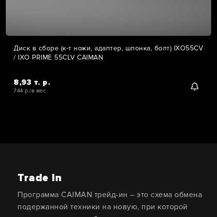
Диск в сборе (к-т ножи, адаптер, шпонка, болт) IXO55CV
/ IXO PRIME 55CLV CAIMAN
8,93 т. р.
744 р./в мес
Trade In
Программа CAIMAN трейд-ин – это схема обмена
подержанной техники на новую, при которой