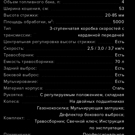
Объем топливного бака, л:
4
Ширина кошения, см:
53
Высота стрижки:
20-85 мм
Площадь обработки, м²:
5000
Тип
3-ступенчатая коробка скоростей с
трансмиссии:
карданной передачей
Центральная регулировка высоты стрижки:
Есть
Скорость:
2,5 / 3,0 / 3,7 км/ч
Травосборник:
Есть
Емкость травосборника:
70 л
Задний выброс:
Есть
Боковой выброс:
Есть
Мульчирование:
Есть
Материал корпуса:
Сталь
Рукоятка:
С регулируемым положением, складная
Колеса:
На двойных подшипниках
Газонокосилка; Мульчирующая заглушка;
Дефлектор бокового выброса;
Комплект:
Травосборник; Свечной ключ; Инструкция
по эксплуатации
Применение:
Профессиональное