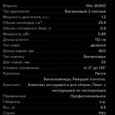
Модель:
Hito 2630D
Тип двигателя:
Бензиновый 2-тактный
Мощность двигателя, л.с.:
1.2
Объем цилиндра, см³:
25.4
Объем топливного бака, л:
0.6
Мощность, кВт:
0.85
Длина штанги:
112 см
Тип ножа:
двойной
Длина ножей, мм:
600
Тип ножниц:
Бензиновые
Шаг ножей, мм:
35
Угловое положение:
от 0° до 135°
Рукоятка:
Петля
Бензоножницы; Режущее полотно;
Комплект:
Комплект инструмента для сборки; Пакет с
инструкцией по эксплуатации
Применение:
Профессиональное
Габариты:
н.д.
Вес, кг:
6.5
Серия:
Hito