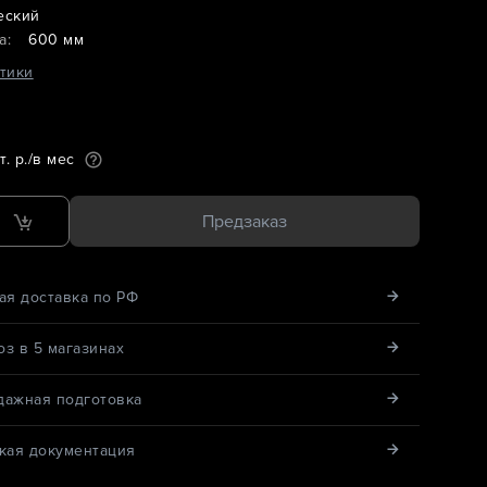
еский
а:
600 мм
тики
т. р./в мес
Предзаказ
ая доставка по РФ
з в 5 магазинах
дажная подготовка
кая документация