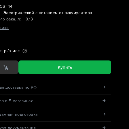
CSTi14
Электрический с питанием от аккумулятора
о бака, л:
0.13
тики
т. р./в мес
Купить
ая доставка по РФ
з в 5 магазинах
дажная подготовка
кая документация