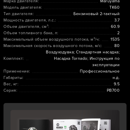
Марка двигателя:
Maruyama
Модель двигателя:
TK60
Тип двигателя:
Бензиновый 2-тактный
Мощность двигателя, л.с.:
3.7
Объем двигателя, см³:
60.9
Объем топливного бака, л:
2
Максимальный объем воздушного потока, м³/ч:
1535
Максимальная скорость воздушного потока, м/с:
80
Воздуходувка; Стандартная насадка;
Комплект:
Насадка Tornado; Инструкция по
эксплуатации
Применение:
Профессиональное
Габариты:
н.д.
Вес, кг:
9.5
Серия:
PB700