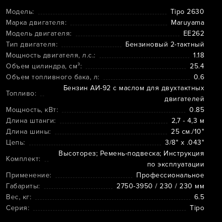
Модель:
Tipo 2630
Марка двигателя:
Maruyama
Модель двигателя:
ЕЕ262
Тип двигателя:
Бензиновый 2-тактный
Мощность двигателя, л.с.:
1.18
Объем цилиндра, см³:
25.4
Объем топливного бака, л:
0.6
Бензин АИ-92 с маслом для двухтактных
Топливо:
двигателей
Мощность, кВт:
0.85
Длина штанги:
2,7 - 4,3 м
Длина шины:
25 см./10"
Цепь:
3/8" х .043"
Высоторез; Ремень-подвеска; Инструкция
Комплект:
по эксплуатации
Применение:
Профессиональное
Габариты:
2750-3950 / 230 / 230 мм
Вес, кг:
6.5
Серия:
Tipo