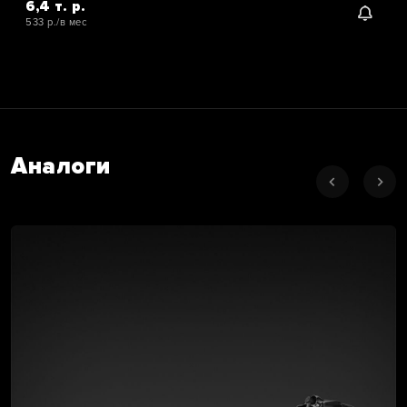
6,4 т. р.
533 р./в мес
Аналоги