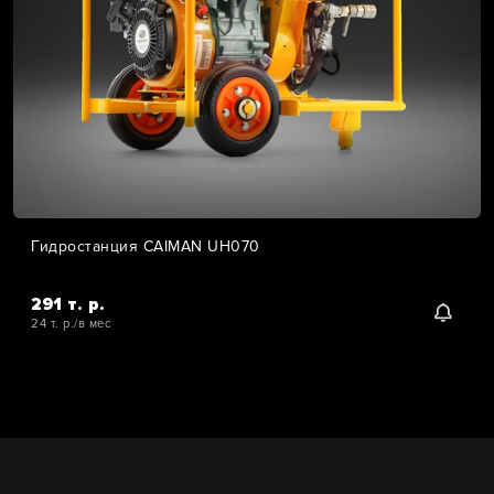
Гидростанция CAIMAN UH070
291 т. р.
24 т. р./в мес