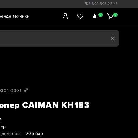
8 800 505-25-48
0
0
ренда техники
0304-0001
опер CAIMAN KH183
3
пер
давление:
206 бар