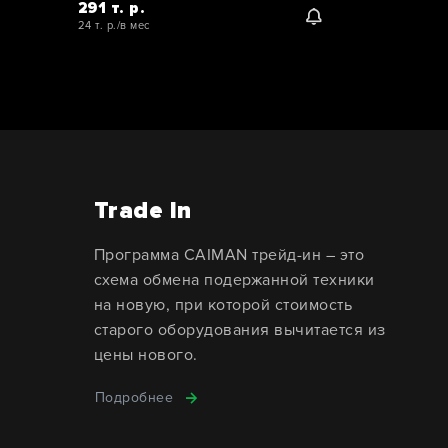
291 т. р.
24 т. р./в мес
Trade In
Программа CAIMAN трейд-ин – это
схема обмена подержанной техники
на новую, при которой стоимость
старого оборудования вычитается из
цены нового.
Подробнее