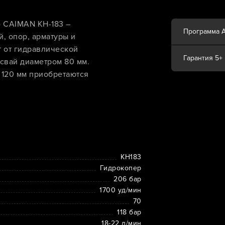
) CAIMAN KH-183 –
Программа 
, опор, арматуры и
т от гидравлической
Гарантия 5+
 свай диаметром 80 мм.
 120 мм приобретаются
KH183
Гидрокопер
206 бар
1700 уд/мин
70
118 бар
18-22 л/мин