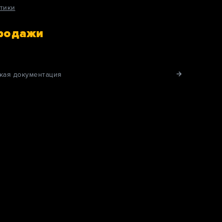
тики
продажи
кая документация