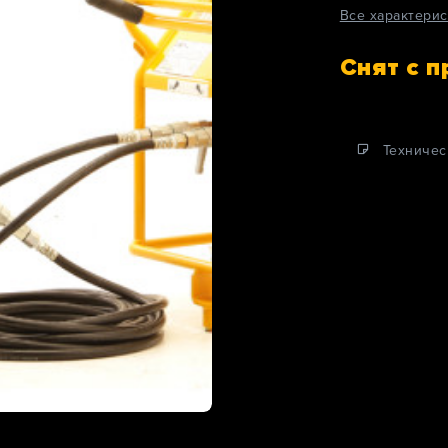
Все характерис
Снят с 
Техничес