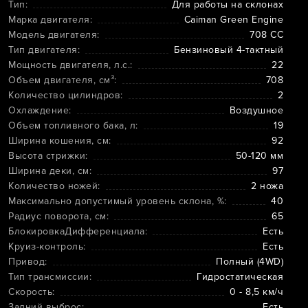
Тип:
Для работы на склонах
Марка двигателя:
Caiman Green Engine
Модель двигателя:
708 CC
Тип двигателя:
Бензиновый 4-тактный
Мощность двигателя, л.с.:
22
Объем двигателя, см³:
708
Количество цилиндров:
2
Охлаждение:
Воздушное
Объем топливного бака, л:
19
Ширина кошения, см:
92
Высота стрижки:
50-120 мм
Ширина деки, см:
97
Количество ножей:
2 ножа
Максимально допустимый уровень склона, %:
40
Радиус поворота, см:
65
БлокировкаДифференциала:
Есть
Круиз-контроль:
Есть
Привод:
Полный (4WD)
Тип трансмиссии:
Гидростатическая
Скорость:
0 - 8,5 км/ч
Задний выброс:
Есть