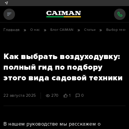
Главная
О нас
Блог CAIMAN
Статьи
Выбор техни
Как выбрать воздуходувку:
полный гид по подбору
этого вида садовой техники
22 августа 2025
270
1
0
В нашем руководстве мы расскажем о