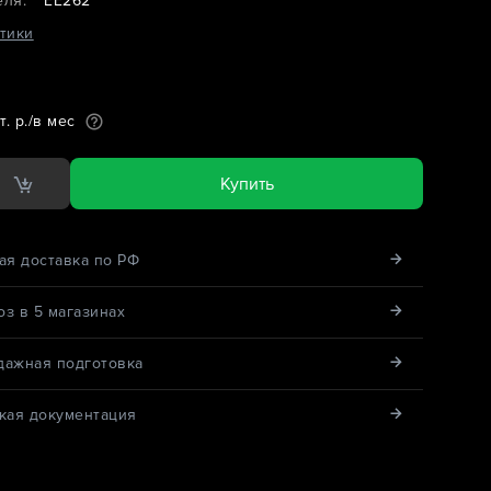
еля:
EE262
тики
т. р./в мес
Купить
ая доставка по РФ
з в 5 магазинах
дажная подготовка
кая документация