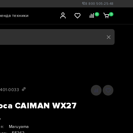
8 800 505-25-48
0
0
ренда техники
0401-0033
оса CAIMAN WX27
7
я:
Maruyama