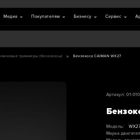
Медиа
Покупателям
Бизнесу
Сервис
А
нзиновые триммеры (бензокосы)
Бензокоса CAIMAN WX27
Артикул: 01-01
Бензок
Модель:
WX2
Марка двигател