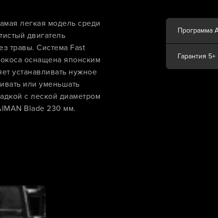
мая легкая модель среди
Программа 
тистый двигатель
з травы. Система Fast
Гарантия 5+
нзокоса оснащена японским
яет устанавливать нужное
чивать или уменьшать
садкой с леской диаметром
IMAN Blade 230 мм.